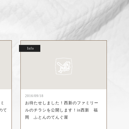
Info
2016/09/18
ァミ
お待たせしました！西新のファミリー
のて
ルのチラシを公開します！in西新 福
岡 ふとんのてんぐ屋