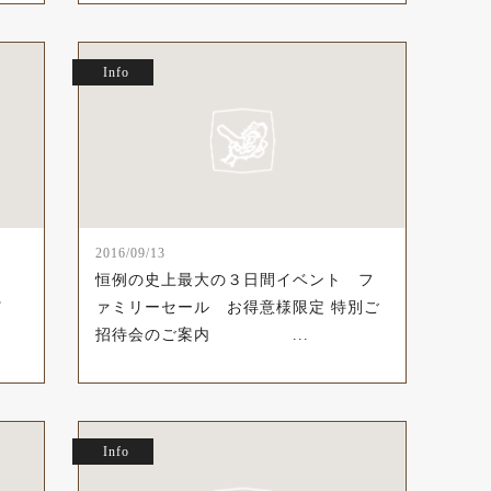
Info
2016/09/13
恒例の史上最大の３日間イベント フ
FF
ァミリーセール お得意様限定 特別ご
招待会のご案内 ...
Info