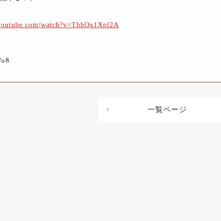
.youtube.com/watch?v=TbhQx1Xpl2A
/08
一覧ページ