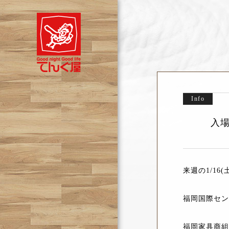
Info
入
来週の1/16(
福岡国際セン
福岡家具商組