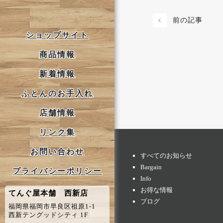
前の記事
ショップサイト
商品情報
新着情報
ふとんのお手入れ
店舗情報
リンク集
お問い合わせ
すべてのお知らせ
Bargain
プライバシーポリシー
Info
お得な情報
てんぐ屋本舗 西新店
ブログ
福岡県福岡市早良区祖原1-1
西新テングッドシティ 1F