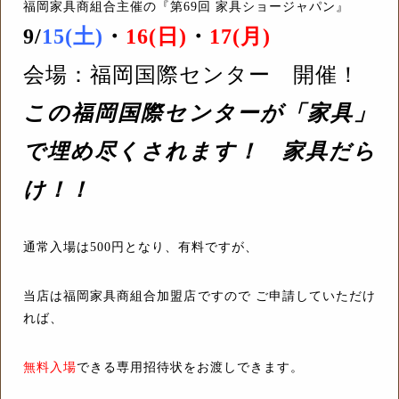
福岡家具商組合主催の『第69回 家具ショージャパン』
9/
15(土)
・
16(日)
・
17(月)
会場：福岡国際センター 開催！
この福岡国際センターが「家具」
で埋め尽くされます！ 家具だら
け！！
通常入場は500円となり、有料ですが、
当店は福岡家具商組合加盟店ですので ご申請していただけ
れば、
無料入場
できる
専用招待状をお渡しできます。