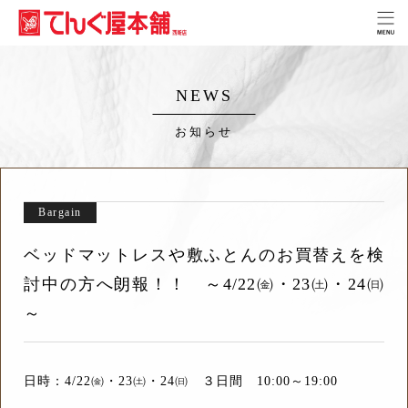
NEWS
お知らせ
Bargain
ベッドマットレスや敷ふとんのお買替えを検
討中の方へ朗報！！ ～4/22㈮・23㈯・24㈰
～
日時：4/22㈮・23㈯・24㈰ ３日間 10:00～19:00