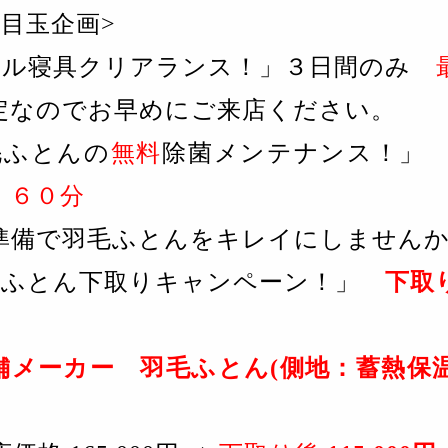
の目玉企画>
ール寝具クリアランス！」３日間のみ
定なのでお早めにご来店ください。
毛ふとんの
無料
除菌メンテナンス！
：６０分
準備で羽毛ふとんをキレイにしません
毛ふとん下取りキャンペーン！」
下取り
、
舗メーカー 羽毛ふとん(側地：蓄熱保