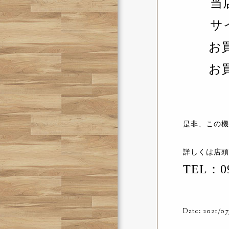
当店
サ
お
お買い
是非、この機
詳しくは店頭
TEL：09
Date: 2021/07