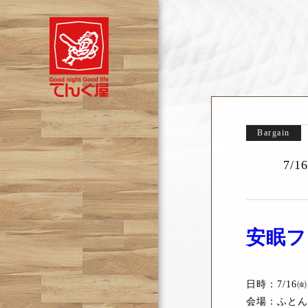
Bargain
7/
安眠フ
日時：7/16
会場：ふとん