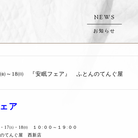
NEWS
お知らせ
16㈮～18㈰ 『安眠フェア』 ふとんのてんぐ屋
ェア
㈮・17㈯・18㈰ １０:００～１９:００
のてんぐ屋 西新店