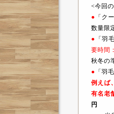
<今回
●
「ク
数量限
●
「羽
要時間
秋冬の
●
「羽
例えば
有名老
円