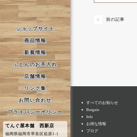
前の記事
ショップサイト
商品情報
新着情報
ふとんのお手入れ
店舗情報
リンク集
お問い合わせ
すべてのお知らせ
Bargain
プライバシーポリシー
Info
お得な情報
てんぐ屋本舗 西新店
ブログ
福岡県福岡市早良区祖原1-1