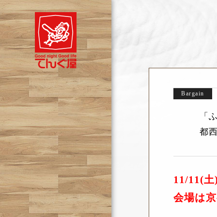
Bargain
「ふ
都
11/11
会場は京