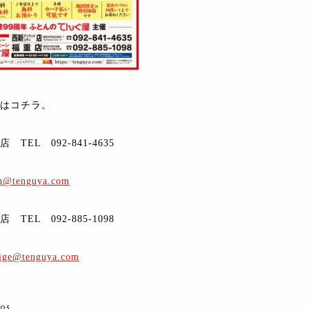
はコチラ。
TEL 092-841-4635
in@tenguya.com
TEL 092-885-1098
ige@tenguya.com
/05