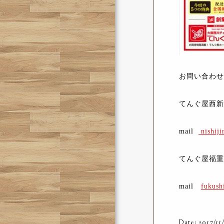
お問い合わせ
てんぐ屋西新店 
mail
nishij
てんぐ屋福重店 
mail
fukush
Date: 2017/11